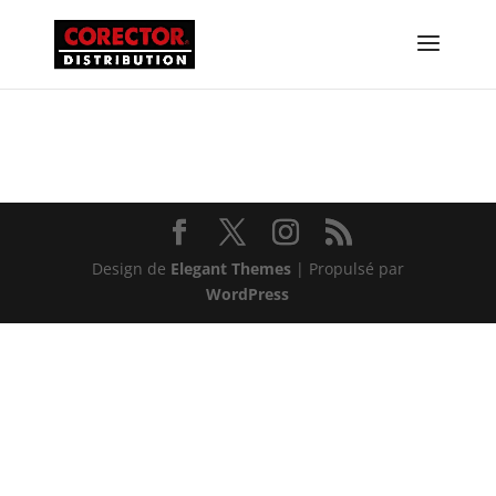
Nouveautés
Design de
Elegant Themes
| Propulsé par
WordPress